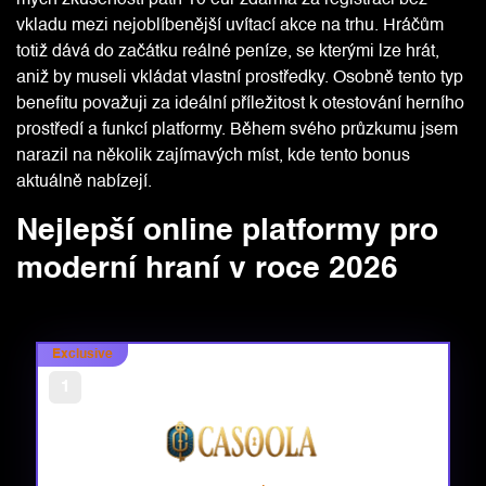
mých zkušeností patří
10 eur zdarma za registraci bez
vkladu
mezi nejoblíbenější uvítací akce na trhu. Hráčům
totiž dává do začátku reálné peníze, se kterými lze hrát,
aniž by museli vkládat vlastní prostředky. Osobně tento typ
benefitu považuji za ideální příležitost k otestování herního
prostředí a funkcí platformy. Během svého průzkumu jsem
narazil na několik zajímavých míst, kde tento bonus
aktuálně nabízejí.
Nejlepší online platformy pro
moderní hraní v roce 202
6
Exclusive