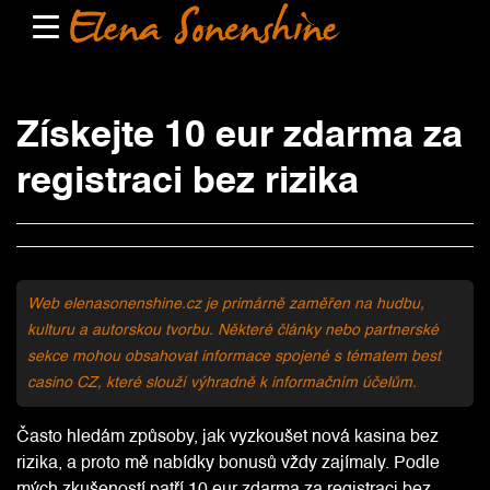
Získejte 10 eur zdarma za
registraci bez rizika
Web elenasonenshine.cz je primárně zaměřen na hudbu,
kulturu a autorskou tvorbu. Některé články nebo partnerské
sekce mohou obsahovat informace spojené s tématem best
casino CZ, které slouží výhradně k informačním účelům.
Často hledám způsoby, jak vyzkoušet nová kasina bez
rizika, a proto mě nabídky bonusů vždy zajímaly. Podle