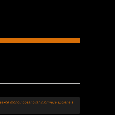
é sekce mohou obsahovat informace spojené s