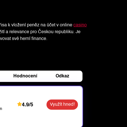
 Visa k vložení peněz na účet v online
casino
užití a relevance pro Českou republiku. Je
vovat své herní finance.
Hodnocení
Odkaz
4.9/5
Využít hned!
ům